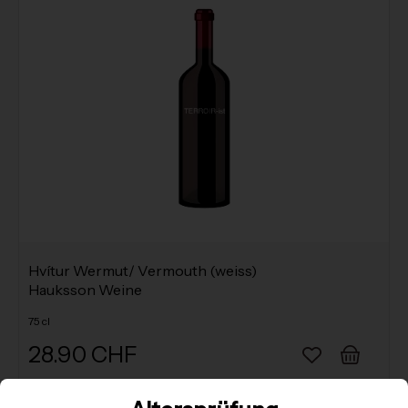
Hvítur Wermut/ Vermouth (weiss)
Hauksson Weine
75 cl
28.90 CHF