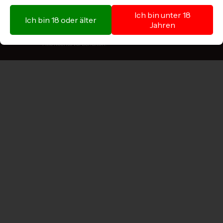
Ich bin unter 18
Ich bin 18 oder älter
Jahren
Copyright © 2025 by TERROIR-ist Yacin‘s Wein AG.
Alle Rechte vorbehalten.