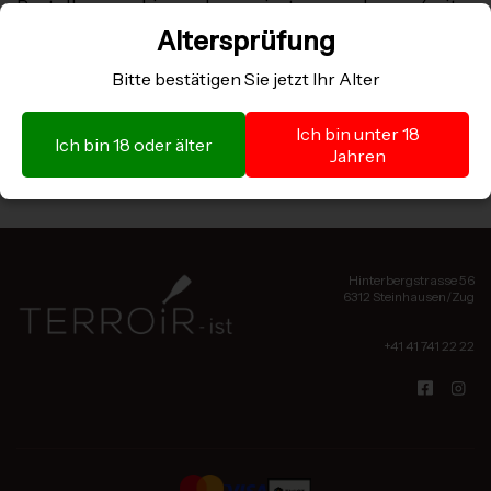
Bestellung hin degorgiert werden (mit
entsprechender Datierung und Flaschenanzahl
Altersprüfung
auf der Rückseiten-Etikette). Das verleiht ihnen
eine unverkennbare Einzigartigkeit von absoluter
Bitte bestätigen Sie jetzt Ihr Alter
Welt-Klasse ausserhalb jedes Vergleichs!
Ich bin unter 18
Ich bin 18 oder älter
Jahren
ALLE WEINE VON DIESEM PRODUZENT ANZEIGEN
Hinterbergstrasse 56
6312 Steinhausen/Zug
+41 41 741 22 22